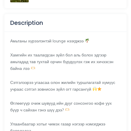
Description
Амьтаны хүрээлэнтэй lounge нээгджээ
Хамгийн их таалагдсан зүйл бол аль болох эдгээр
амьтадад тав тухтай орчин бүрдүүлэх гэж их хичээсэн
байна лээ
Сэтгэлээрээ угаасаа олон жилийн туршлагатай хүмүүс
учраас сэтгэл зовнисон зүйл огт гарсангүй
Өглөөгүүр очиж шувууд ийн дууг сонсонгоо кофе уух
бүүр ч сайхан гэнэ шүү дээ?
Улаанбаатар хотыг чимэх газар нэгээр нэмэгджээ
баярлалаа