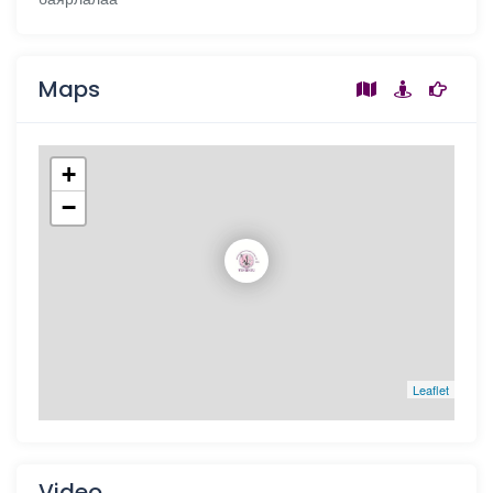
Maps
+
−
Leaflet
Video