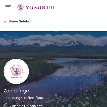
Show Sidebar
Zoolounge
zoo, lounge, coffee, food
Zaisan hill 7 давхарт